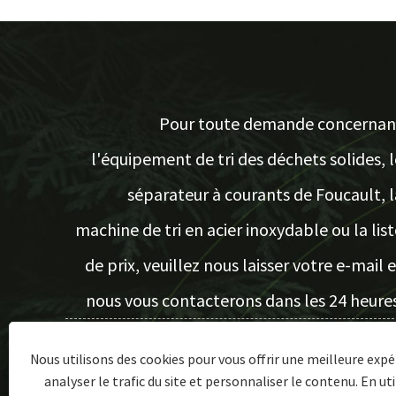
Pour toute demande concernan
l'équipement de tri des déchets solides, l
séparateur à courants de Foucault, l
machine de tri en acier inoxydable ou la list
de prix, veuillez nous laisser votre e-mail e
nous vous contacterons dans les 24 heures
Nous utilisons des cookies pour vous offrir une meilleure expé
ENQUÊTE MAINTENANT
analyser le trafic du site et personnaliser le contenu. En uti