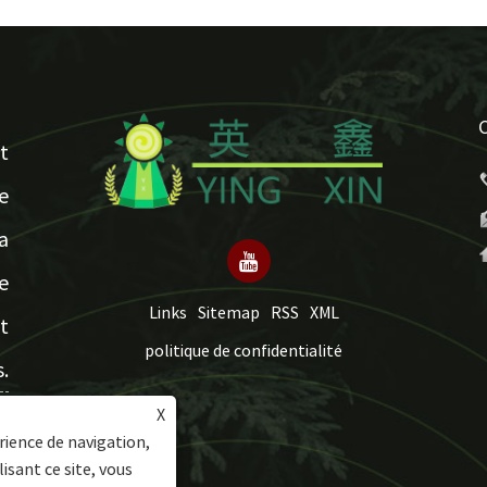
t
e
a
e
Links
Sitemap
RSS
XML
t
politique de confidentialité
.
X
rience de navigation,
lisant ce site, vous