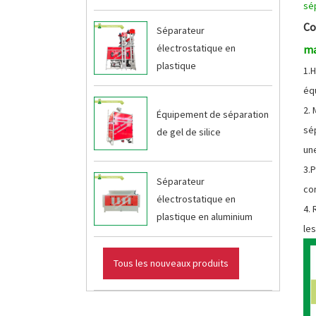
sé
Co
Séparateur
électrostatique en
ma
plastique
1.
éq
2. 
Équipement de séparation
sé
de gel de silice
un
3.
Séparateur
co
électrostatique en
4.
plastique en aluminium
les
Tous les nouveaux produits